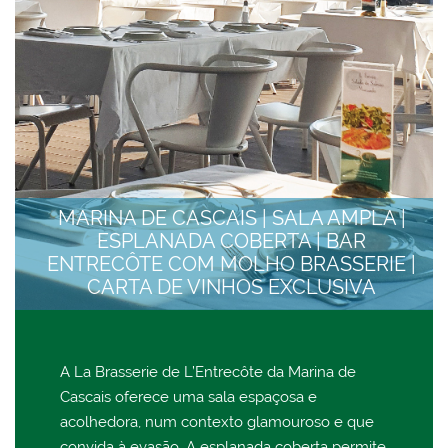
MARINA DE CASCAIS | SALA AMPLA |
ESPLANADA COBERTA | BAR
ENTRECÔTE COM MOLHO BRASSERIE |
CARTA DE VINHOS EXCLUSIVA
A La Brasserie de L’Entrecôte da Marina de
Cascais oferece uma sala espaçosa e
acolhedora, num contexto glamouroso e que
convida à evasão. A esplanada coberta permite