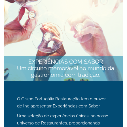
EXPERIÊNCIAS COM SABOR
Um circuito memorável no mundo da
gastronomia com tradição.
O Grupo Portugália Restauração tem o prazer
de lhe apresentar Experiências com Sabor.
Uma seleção de experiências únicas, no nosso
universo de Restaurantes, proporcionando